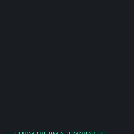
LIEKOVÁ POLITIKA & ZDRAVOTNÍCTVO